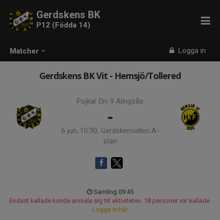
Gerdskens BK
P12 (Födda 14)
Logga in
Matcher
Gerdskens BK Vit - Hemsjö/Tollered
Pojkar Div 9 Alingsås
-
6 jun, 10:30, Gerdskenvallen A-
plan
Samling 09:45
Endast kallade kunde anmäla sig till aktiviteten. 18 personer var kallade.
Logga in här