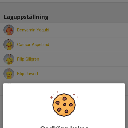
Laguppställning
Benyamin Yaqubi
Caesar Aspeblad
Filip Gillgren
Filip Jäwert
Gabriel Blad
Helge Tanzbro
Loui Kemper