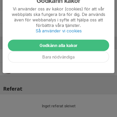
Godkänn kakor
Oliver Pettersson
Vi använder oss av kakor (cookies) för att vår
webbplats ska fungera bra för dig. De används
Tage Carlberg
även för webbanalys i syfte att hjälpa oss att
förbättra våra tjänster.
Theo Olausson
Så använder vi cookies
Ledare
Godkänn alla kakor
Christian Olausson
Resurstränare
Bara nödvändiga
Jörgen Pettersson
Tränare, SISU, Materialansvarig
Referat
Inget referat skrivet