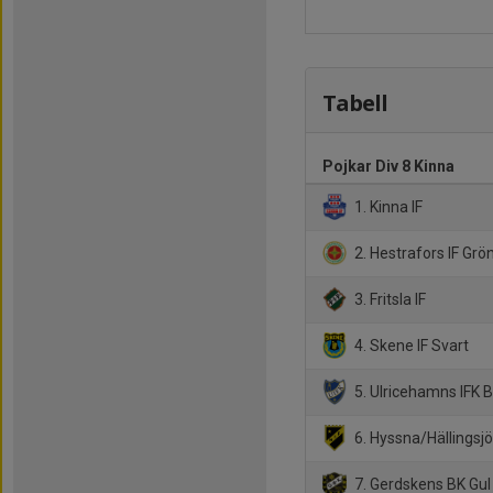
Tabell
Pojkar Div 8 Kinna
1. Kinna IF
2. Hestrafors IF Grö
3. Fritsla IF
4. Skene IF Svart
5. Ulricehamns IFK B
6. Hyssna/Hällingsj
7. Gerdskens BK Gul