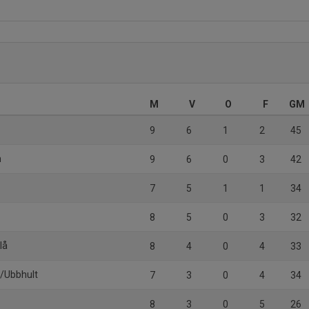
M
V
O
F
GM
9
6
1
2
45
n
9
6
0
3
42
7
5
1
1
34
8
5
0
3
32
lå
8
4
0
4
33
ö/Ubbhult
7
3
0
4
34
8
3
0
5
26