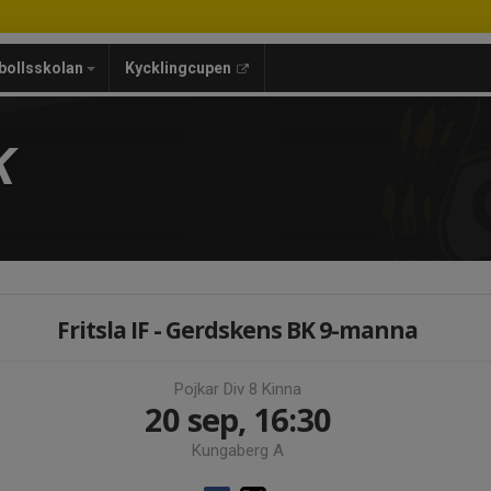
bollsskolan
Kycklingcupen
K
Fritsla IF - Gerdskens BK 9-manna
Pojkar Div 8 Kinna
20 sep, 16:30
Kungaberg A