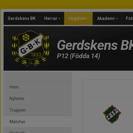
Gerdskens BK
Herrar
Ungdom
Akademi
Fot
Gerdskens B
P12 (Födda 14)
Hem
Nyheter
Truppen
Matcher