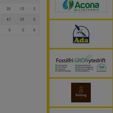
20
-13
3
47
-29
0
0
0
0