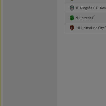
8. Alingsås IF FF Ro
9. Horreds IF
10. Holmalund City 