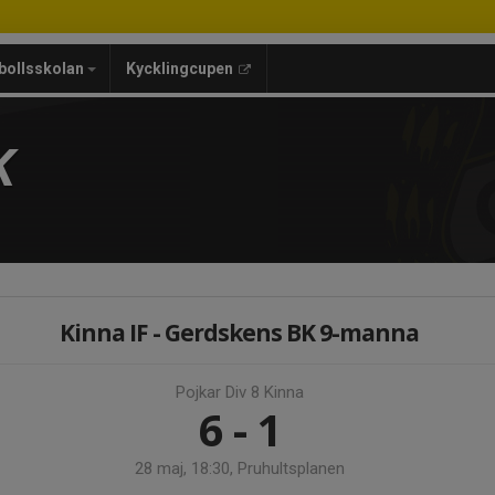
bollsskolan
Kycklingcupen
K
Kinna IF - Gerdskens BK 9-manna
Pojkar Div 8 Kinna
6 - 1
28 maj, 18:30, Pruhultsplanen