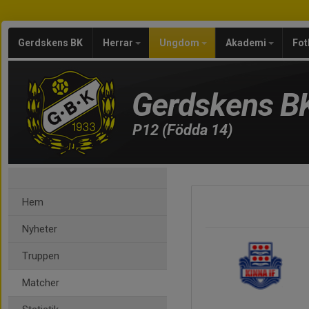
Gerdskens BK
Herrar
Ungdom
Akademi
Fot
Gerdskens B
P12 (Födda 14)
Hem
Nyheter
Truppen
Matcher