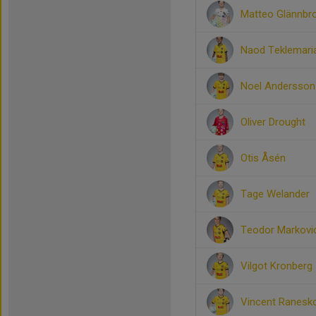
Matteo Glännbr
Naod Teklemari
Noel Andersson
Oliver Drought
Otis Åsén
Tage Welander
Teodor Markovi
Vilgot Kronberg
Vincent Ranesk