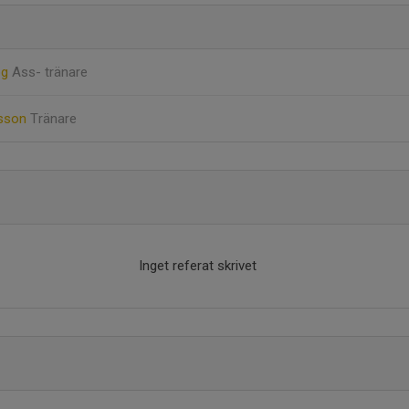
og
Ass- tränare
lsson
Tränare
Inget referat skrivet