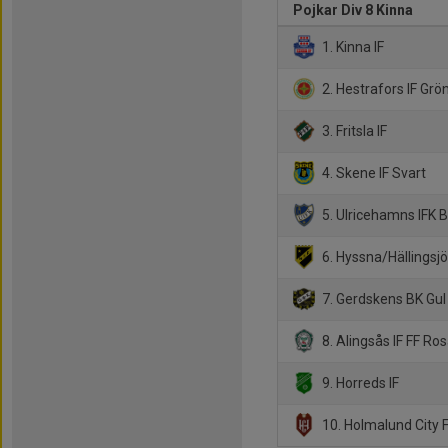
Pojkar Div 8 Kinna
1. Kinna IF
2. Hestrafors IF Grö
3. Fritsla IF
4. Skene IF Svart
5. Ulricehamns IFK B
6. Hyssna/Hällingsj
7. Gerdskens BK Gul
8. Alingsås IF FF Ro
9. Horreds IF
10. Holmalund City 