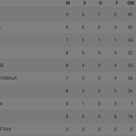
M
V
O
F
GM
9
6
1
2
45
n
9
6
0
3
42
7
5
1
1
34
8
5
0
3
32
lå
8
4
0
4
33
ö/Ubbhult
7
3
0
4
34
8
3
0
5
26
sa
4
1
0
3
7
8
0
0
8
18
FF Röd
0
0
0
0
0