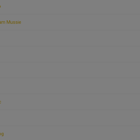
o
am Mussie
c
og