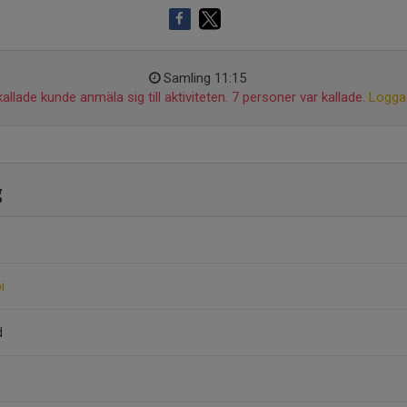
Samling 11:15
allade kunde anmäla sig till aktiviteten. 7 personer var kallade.
Logga 
g
i
d