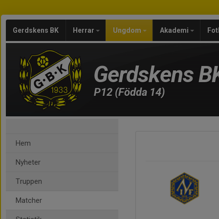
Gerdskens BK
Herrar
Ungdom
Akademi
Fot
Gerdskens B
P12 (Födda 14)
Hem
Nyheter
Truppen
Matcher