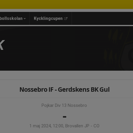
bollsskolan
Kycklingcupen
K
Nossebro IF - Gerdskens BK Gul
Pojkar Div 13 Nossebro
-
1 maj 2024, 12:00, Brovallen JP - CO