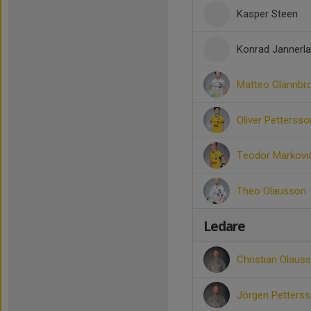
Kasper Steen
Konrad Jannerl
Matteo Glännbr
Oliver Pettersso
Teodor Markovi
Theo Olausson
Ledare
Christian Olaus
Jörgen Petters