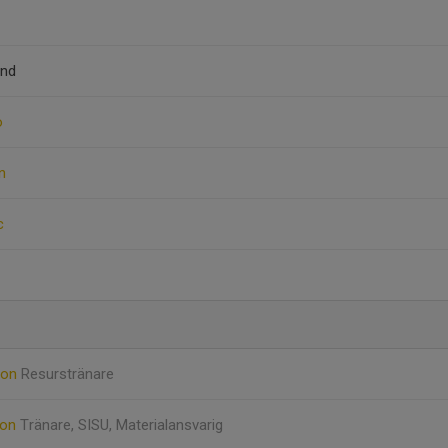
and
o
n
c
son
Resurstränare
son
Tränare, SISU, Materialansvarig