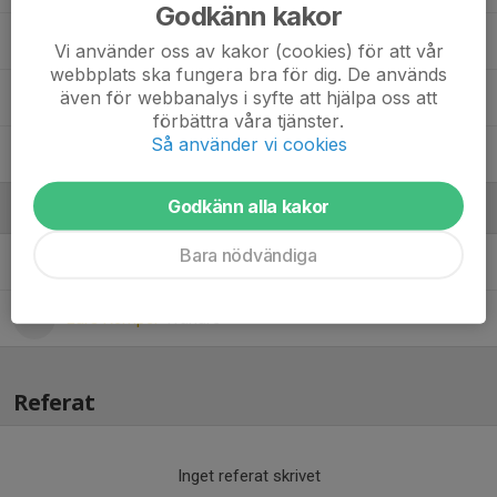
Godkänn kakor
Tage Carlberg
Vi använder oss av kakor (cookies) för att vår
webbplats ska fungera bra för dig. De används
även för webbanalys i syfte att hjälpa oss att
Vilgot Kronberg
förbättra våra tjänster.
Så använder vi cookies
William Brandt
Godkänn alla kakor
Ledare
Bara nödvändiga
Jörgen Pettersson
Tränare, SISU, Materialansvarig
Lars Kemper
Tränare
Referat
Inget referat skrivet