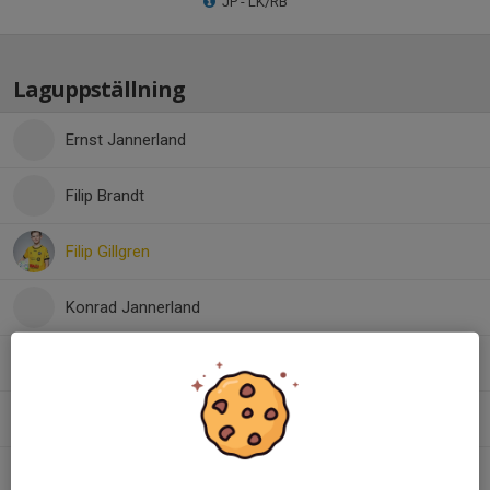
JP - LK/RB
Laguppställning
Ernst Jannerland
Filip Brandt
Filip Gillgren
Konrad Jannerland
Loui Kemper
Noel Andersson
Oliver Pettersson