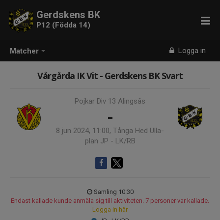
Gerdskens BK
P12 (Födda 14)
Logga in
Matcher
Vårgårda IK Vit - Gerdskens BK Svart
Pojkar Div 13 Alingsås
-
8 jun 2024, 11:00, Tånga Hed Ulla-
plan JP - LK/RB
Samling 10:30
Endast kallade kunde anmäla sig till aktiviteten. 7 personer var kallade.
Logga in här