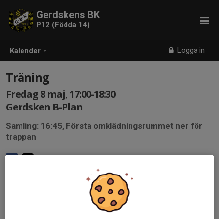
Gerdskens BK
P12 (Födda 14)
Logga in
Kalender
Träning
Fredag 8 maj, 17:00-18:30
Gerdsken B-Plan
Samling: 16:45, Första omklädningsrummet ner för
trappan