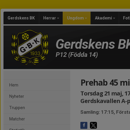
Gerdskens BK
Herrar
Ungdom
Akademi
Fot
Gerdskens B
P12 (Födda 14)
Prehab 45 mi
Hem
Torsdag 21 maj, 17
Nyheter
Gerdskavallen A-
Truppen
Samling: 17:15, Förs
Matcher