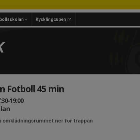
bollsskolan
Kycklingcupen
K
n Fotboll 45 min
:30-19:00
plan
ta omklädningsrummet ner för trappan