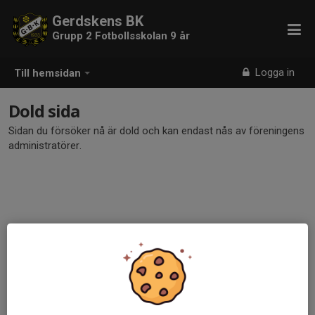
Gerdskens BK
Grupp 2 Fotbollsskolan 9 år
Logga in
Till hemsidan
Dold sida
Sidan du försöker nå är dold och kan endast nås av föreningens
administratörer.