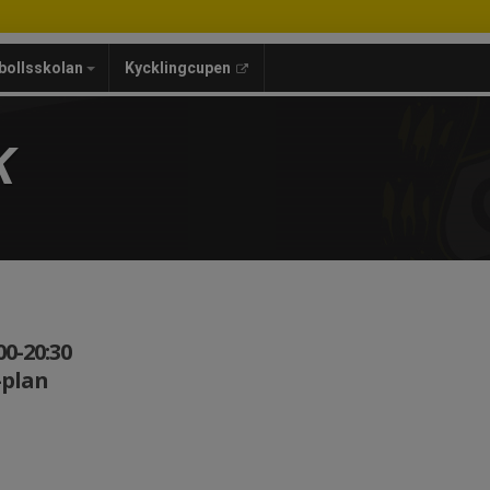
bollsskolan
Kycklingcupen
K
00-20:30
-plan