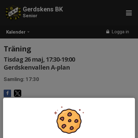
Gerdskens BK
Senior
Logga in
Kalender
Träning
Tisdag 26 maj, 17:30-19:00
Gerdskenvallen A-plan
Samling: 17:30