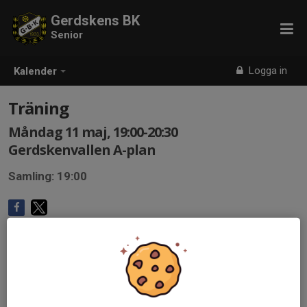
Gerdskens BK
Senior
Logga in
Kalender
Träning
Måndag 11 maj, 19:00-20:30
Gerdskenvallen A-plan
Samling: 19:00