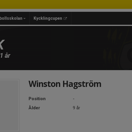
bollsskolan
Kycklingcupen
K
1 år
Winston Hagström
Position
-
Ålder
9 år