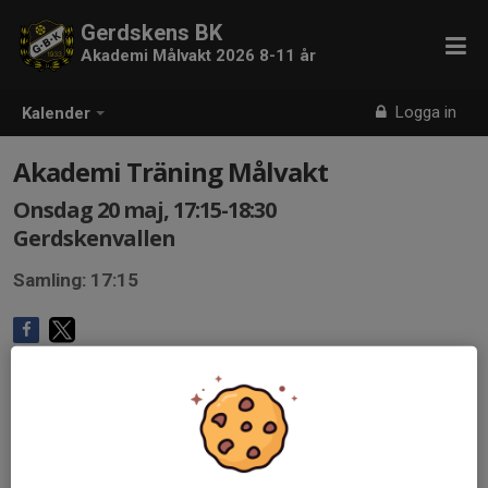
Gerdskens BK
Akademi Målvakt 2026 8-11 år
Logga in
Kalender
Akademi Träning Målvakt
Onsdag 20 maj, 17:15-18:30
Gerdskenvallen
Samling: 17:15