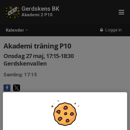
Gerdskens BK
Akademi 2 P10
Logga in
Kalender
Akademi träning P10
Onsdag 27 maj, 17:15-18:30
Gerdskenvallen
Samling: 17:15