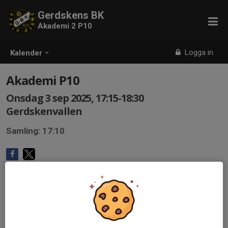
Gerdskens BK
Akademi 2 P10
Logga in
Kalender
Akademi P10
Onsdag 3 sep 2025, 17:15-18:30
Gerdskenvallen
Samling: 17:10