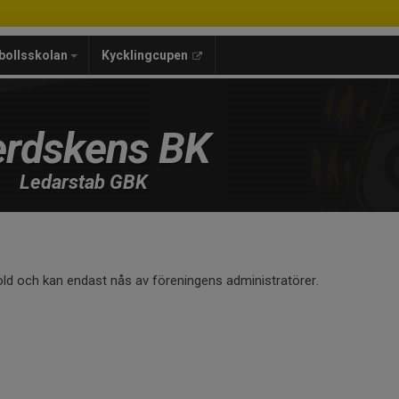
bollsskolan
Kycklingcupen
rdskens BK
Ledarstab GBK
old och kan endast nås av föreningens administratörer.