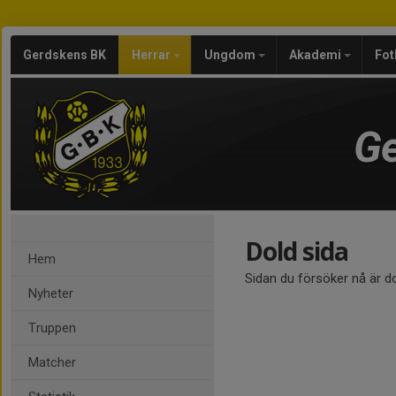
Gerdskens BK
Herrar
Ungdom
Akademi
Fot
Ge
Dold sida
Hem
Sidan du försöker nå är d
Nyheter
Truppen
Matcher