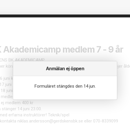
 Akademicamp medlem 7 - 9 år
ENS BK AKADEMICAMP.
r köra camp på sommarlovet vecka 25 för både killar och tjejer ålde
Anmälan ej öppen
6 juni kl: 09.00-10.30
7 juni kl: 09.00-10.30
Formuläret stängdes den 14 jun.
18 juni kl: 09.00-10.30
 medlem: 350 kr
 ej medlem 400 kr
stänger 14 juni 23.00.
med erfarna instruktörer! Teknik/spel
 kontakta niklas.andersson@gerdskensbk.se eller 070-8339099