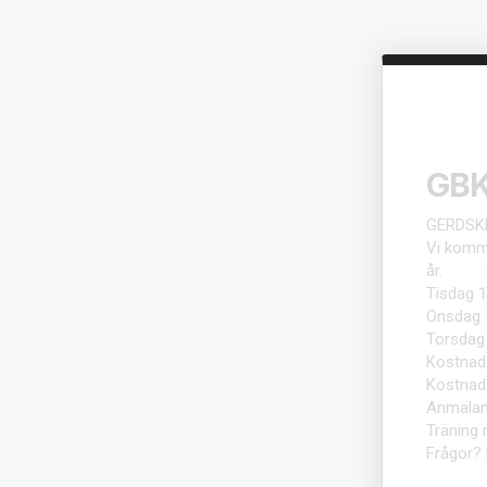
GBK
GERDSK
Vi komme
år.
Tisdag 1
Onsdag 1
Torsdag 
Kostnad
Kostnad
Anmälan 
Träning 
Frågor?