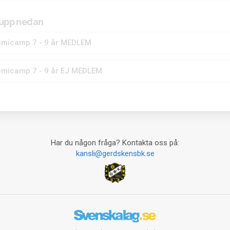
rupp nedan
micamp 7 - 9 år MEDLEM
micamp 7 - 9 år EJ MEDLEM
Har du någon fråga? Kontakta oss på:
kansli@gerdskensbk.se